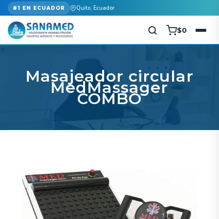
Quito, Ecuador
#1 EN ECUADOR
$
0
Masajeador circular
MedMassager
COMBO