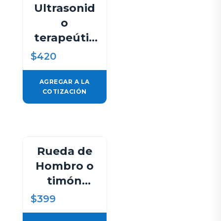
Ultrasonid
o
terapeútic
o Máquina
$
420
de terapia
ultrasónica
AGREGAR A LA
COTIZACIÓN
original
para aliviar
el dolor
1mhz
Rueda de
Hombro o
timón
terapéutic
$
399
o