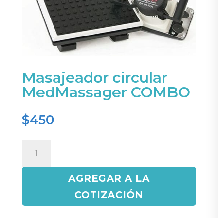
Masajeador circular
MedMassager COMBO
$
450
Masajeador
circular
MedMassager
AGREGAR A LA
COMBO
cantidad
COTIZACIÓN