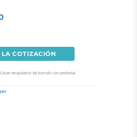
al
Current
0
price
is:
.
$18.000.
 LA COTIZACIÓN
 Láser terapéutico de barrido con pedestal
ser