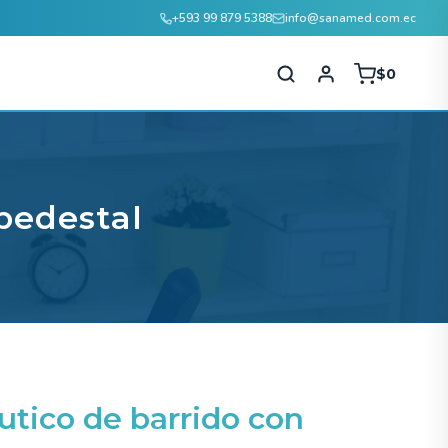
+593 99 879 5388
info@sanamed.com.ec
$
0
pedestal
utico de barrido con