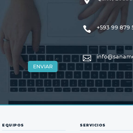
+593 99 879 

info@sanam

ENVIAR
EQUIPOS
SERVICIOS