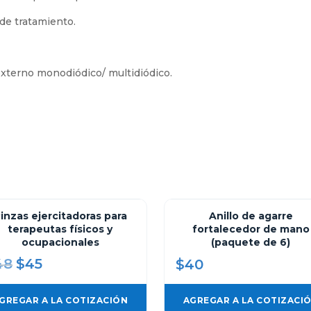
 de tratamiento.
 externo monodiódico/ multidiódico.
inzas ejercitadoras para
Anillo de agarre
terapeutas físicos y
fortalecedor de mano
ocupacionales
(paquete de 6)
48
Original
$
45
Current
$
40
price
price
was:
is:
GREGAR A LA COTIZACIÓN
AGREGAR A LA COTIZACI