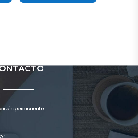
ONTACTO
ención permanente
or