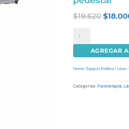
pedestal
Origin
$
19.620
$
18.00
price
was:
Láser
$19.620
terapéutico
de
AGREGAR A
barrido
con
pedestal
Home
/
Equipos Estética
/
Láser
/
cantidad
Categorías:
Fisioterapia
,
Lá